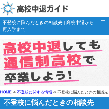
不登校に悩んだときの相談先 | 高校中退から
再入学まで
ホーム
卒業出来る通信制高校
高校中退Q&A
「不登校」の関連情報
高校中退コラム
HOME
->
不登校に関する情報
-> 不登校に悩んだときの相談先
不登校に悩んだときの相談先