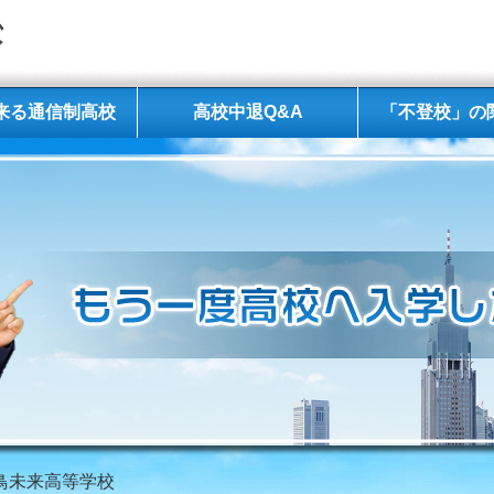
来る通信制高校
高校中退Q&A
「不登校」の
飛鳥未来高等学校