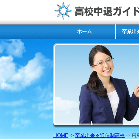
ホーム
卒業出
HOME
->
卒業出来る通信制高校
-> 