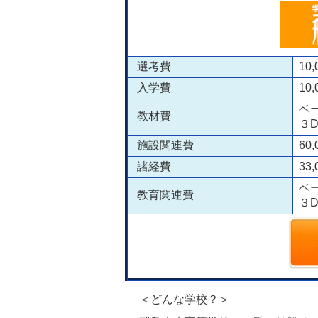
選考費
10
入学費
10
ベー
教材費
３D
施設関連費
60
諸経費
33
ベー
教育関連費
３D
＜どんな学校？＞