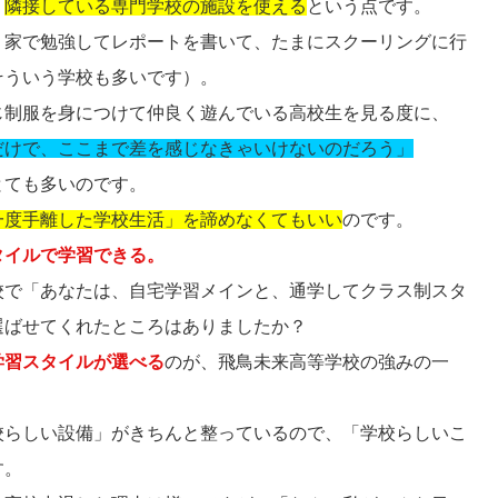
、
隣接している専門学校の施設を使える
という点です。
、家で勉強してレポートを書いて、たまにスクーリングに行
そういう学校も多いです）。
じ制服を身につけて仲良く遊んでいる高校生を見る度に、
だけで、ここまで差を感じなきゃいけないのだろう」
とても多いのです。
一度手離した学校生活」を諦めなくてもいい
のです。
タイルで学習できる。
校で「あなたは、自宅学習メインと、通学してクラス制スタ
選ばせてくれたところはありましたか？
学習スタイルが選べる
のが、飛鳥未来高等学校の強みの一
校らしい設備」がきちんと整っているので、「学校らしいこ
す。