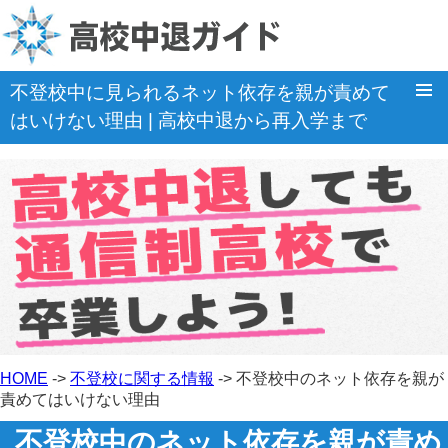
不登校中に見られるネット依存を親が責めて
はいけない理由 | 高校中退から再入学まで
ホーム
卒業出来る通信制高校
高校中退Q&A
「不登校」の関連情報
高校中退コラム
HOME
->
不登校に関する情報
-> 不登校中のネット依存を親が
責めてはいけない理由
不登校中のネット依存を親が責め