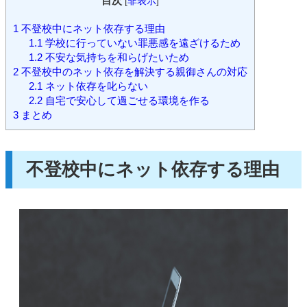
目次
[
非表示
]
1
不登校中にネット依存する理由
1.1
学校に行っていない罪悪感を遠ざけるため
1.2
不安な気持ちを和らげたいため
2
不登校中のネット依存を解決する親御さんの対応
2.1
ネット依存を叱らない
2.2
自宅で安心して過ごせる環境を作る
3
まとめ
不登校中にネット依存する理由