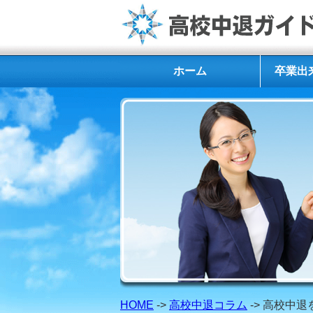
ホーム
卒業出
HOME
->
高校中退コラム
-> 高校中