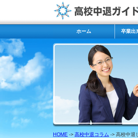
ホーム
卒業出
HOME
->
高校中退コラム
-> 高校中