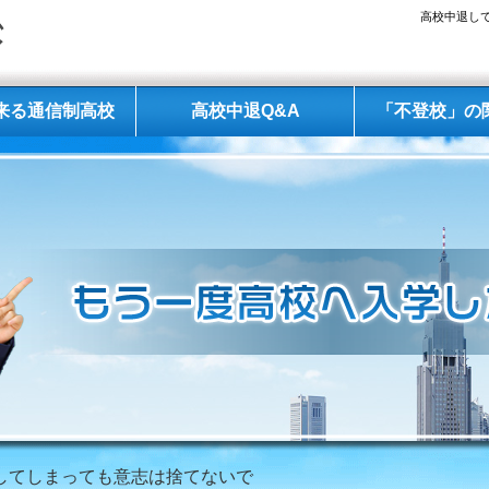
高校中退して
来る通信制高校
高校中退Q&A
「不登校」の
退してしまっても意志は捨てないで