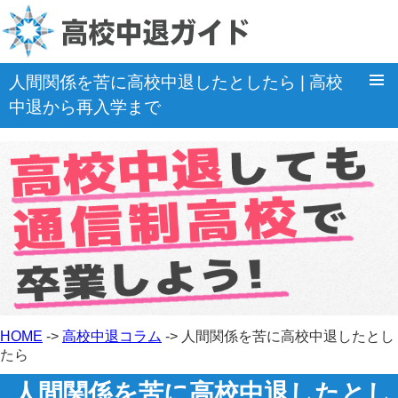
人間関係を苦に高校中退したとしたら | 高校
中退から再入学まで
ホーム
卒業出来る通信制高校
高校中退Q&A
「不登校」の関連情報
高校中退コラム
HOME
->
高校中退コラム
-> 人間関係を苦に高校中退したとし
たら
人間関係を苦に高校中退したとし